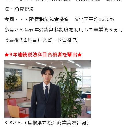
法・消費税法
今回・・・所得税法に合格🌸
※全国平均13.0％
小島さんは永年受講無料制度を利用して卒業後５ヵ月
で最後の1科目にスピード合格👏
★9年連続税法科目合格者を輩出★
K.Sさん（島根県立松江商業高校出身）