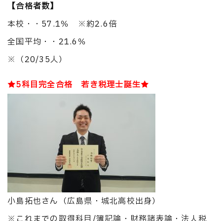
【合格者数】
本校・・57.1％ ※約2.6倍
全国平均・・21.6％
※（20/35人）
★5科目完全合格 若き税理士誕生★
小島拓也さん（広島県・城北高校出身）
※これまでの取得科目/簿記論・財務諸表論・法人税