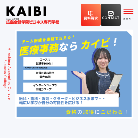
CONTACT
資料請求
Hiroshima Accounting College
Business College