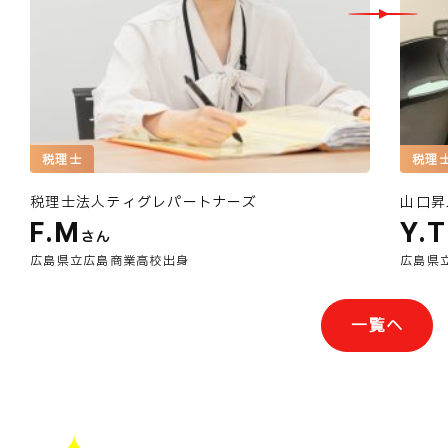
税理士
税理
税理士法人ティグレパートナーズ
山口昇
F.M
Y.T
さん
広島県立広島商業高校出身
広島県
一覧へ