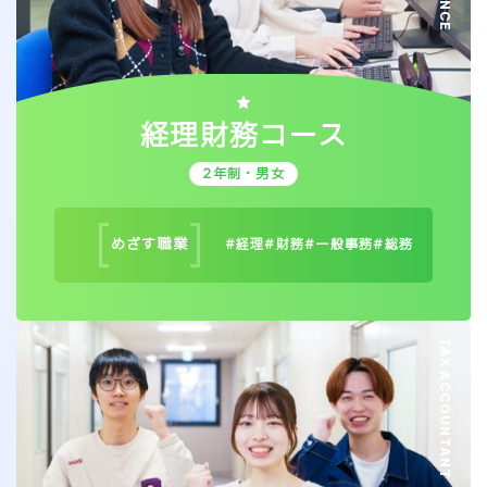
経理財務コース
2年制・男女
めざす
職業
経理
財務
一般事務
総務
TAX ACCOUNTANT