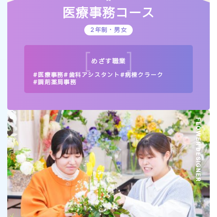
医療事務コース
2年制・男女
めざす
職業
医療事務
歯科アシスタント
病棟クラーク
調剤薬局事務
FLOWER DESIGNER