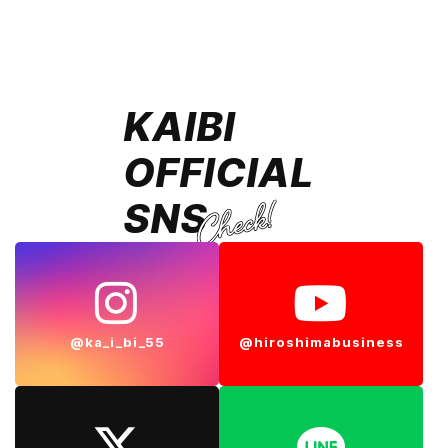
KAIBI
OFFICIAL
SNS
@ka_i_bi_55
@hiroshimabusiness