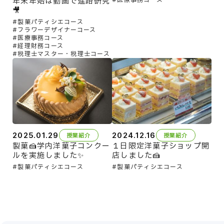
年末年始は動画で進路研究
🎥
製菓パティシエコース
フラワーデザイナーコース
医療事務コース
経理財務コース
税理士マスター・税理士コース
2025.01.29
2024.12.16
授業紹介
授業紹介
製菓🍰学内洋菓子コンクー
１日限定洋菓子ショップ開
ルを実施しました✨
店しました🍰
製菓パティシエコース
製菓パティシエコース