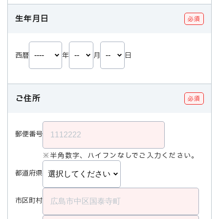
生年月日
必須
西暦
年
月
日
ご住所
必須
郵便番号
※半角数字、ハイフンなしでご入力ください。
都道府県
市区町村