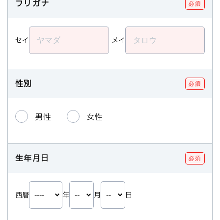
フリガナ
必須
セイ
メイ
性別
必須
男性
女性
生年月日
必須
西暦
年
月
日